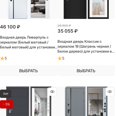
36 900
 ₽
46 100
 ₽
35 055
 ₽
Входная дверь Ливерпуль с
Входная дверь Классик с
зеркалом (Белый матовый /
зеркалом 18 (Шагрень черная /
Белый матовый) для установки
Белое дерево) для установки в
в квартиру
квартиру
5
5
ВЫБРАТЬ
ВЫБРАТЬ
Хит
- 5%