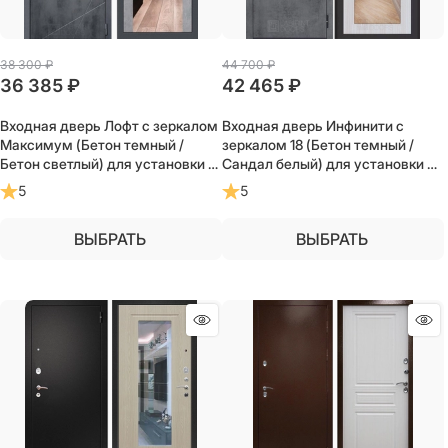
38 300
 ₽
44 700
 ₽
36 385
 ₽
42 465
 ₽
Входная дверь Лофт с зеркалом
Входная дверь Инфинити с
Максимум (Бетон темный /
зеркалом 18 (Бетон темный /
Бетон светлый) для установки в
Сандал белый) для установки в
квартиру
квартиру
5
5
ВЫБРАТЬ
ВЫБРАТЬ