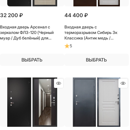
32 200
 ₽
44 400
 ₽
Входная дверь Арсенал с
Входная дверь с
зеркалом ФЛЗ-120 (Черный
терморазрывом Сибирь 3к
муар / Дуб белёный) для
Классика (Антик медь /
установки в квартиру
Лиственница) для частного
5
загородного дома и дачи
ВЫБРАТЬ
ВЫБРАТЬ