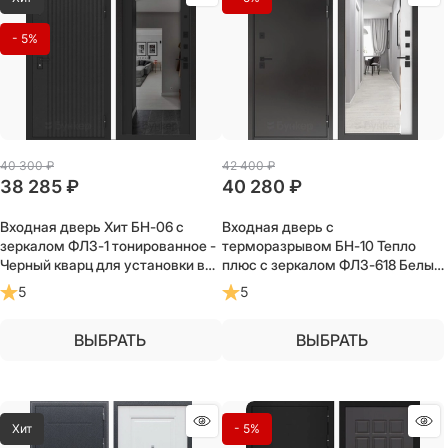
- 5%
40 300
 ₽
42 400
 ₽
38 285
 ₽
40 280
 ₽
Входная дверь Хит БН-06 с
Входная дверь с
зеркалом ФЛЗ-1 тонированное -
терморазрывом БН-10 Тепло
Черный кварц для установки в
плюс с зеркалом ФЛЗ-618 Белый
квартиру
софт для загородного частного
5
5
дома, дачи
ВЫБРАТЬ
ВЫБРАТЬ
Хит
- 5%