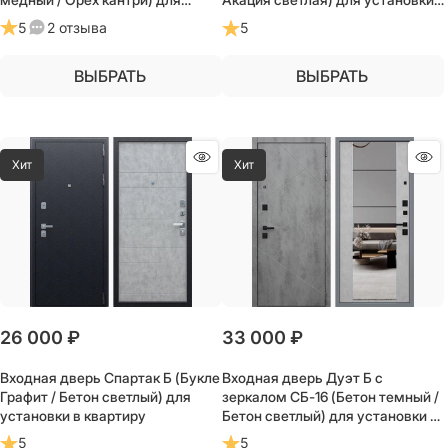
частного загородного дома и
в квартиру
5
2 отзыва
5
дачи
ВЫБРАТЬ
ВЫБРАТЬ
Хит
Хит
26 000
 ₽
33 000
 ₽
Входная дверь Спартак Б (Букле
Входная дверь Дуэт Б с
Графит / Бетон светлый) для
зеркалом СБ-16 (Бетон темный /
установки в квартиру
Бетон светлый) для установки в
квартиру
5
5