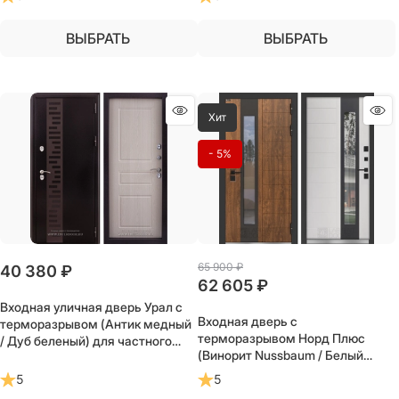
ВЫБРАТЬ
ВЫБРАТЬ
Хит
- 5%
65 900
 ₽
40 380
 ₽
62 605
 ₽
Входная уличная дверь Урал с
Входная дверь с
терморазрывом (Антик медный
терморазрывом Норд Плюс
/ Дуб беленый) для частного
(Винорит Nussbaum / Белый
загородного дома и дачи
софт) для частного загородного
5
5
дома и дачи