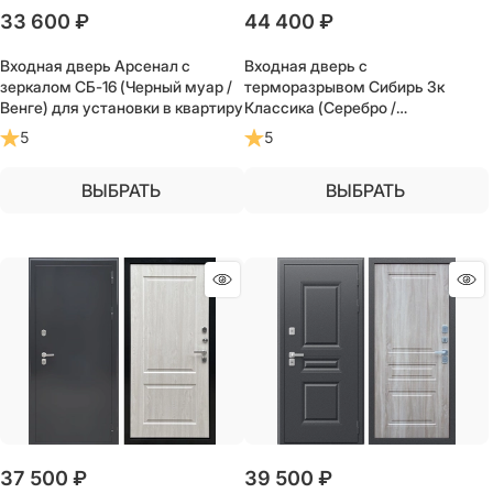
33 600
 ₽
44 400
 ₽
Входная дверь Арсенал с
Входная дверь с
зеркалом СБ-16 (Черный муар /
терморазрывом Сибирь 3к
Венге) для установки в квартиру
Классика (Серебро /
Лиственница) для частного
5
5
загородного дома и дачи
ВЫБРАТЬ
ВЫБРАТЬ
37 500
 ₽
39 500
 ₽