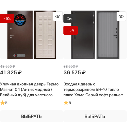
- 5%
Хит
- 5%
43 500
 ₽
38 500
 ₽
41 325
 ₽
36 575
 ₽
Уличная входная дверь Термо
Входная дверь с
Магнит 04 (Антик медный /
терморазрывом БН-10 Тепло
Белёный дуб) для частного
плюс Хомс Серый софт рельеф
загородного дома и дачи
для загородного частного дома,
5
5
дачи
ВЫБРАТЬ
ВЫБРАТЬ