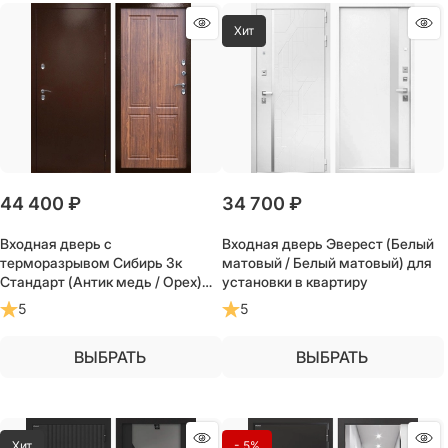
Хит
44 400
 ₽
34 700
 ₽
Входная дверь с
Входная дверь Эверест (Белый
терморазрывом Сибирь 3к
матовый / Белый матовый) для
Стандарт (Антик медь / Орех)
установки в квартиру
для частного загородного дома
5
5
и дачи
ВЫБРАТЬ
ВЫБРАТЬ
Хит
- 5%