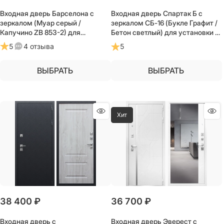
Входная дверь Барселона с
Входная дверь Спартак Б с
зеркалом (Муар серый /
зеркалом СБ-16 (Букле Графит /
Капучино ZB 853-2) для
Бетон светлый) для установки в
установки в квартиру
квартиру
5
4 отзыва
5
ВЫБРАТЬ
ВЫБРАТЬ
Хит
38 400
 ₽
36 700
 ₽
Входная дверь с
Входная дверь Эверест с