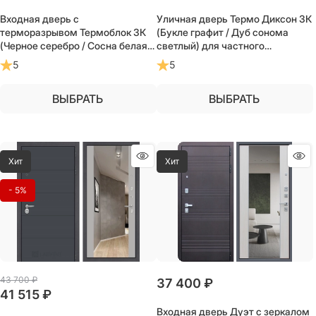
Входная дверь с
Уличная дверь Термо Диксон 3К
терморазрывом Термоблок 3К
(Букле графит / Дуб сонома
(Черное серебро / Сосна белая)
светлый) для частного
для частного загородного дома
загородного дома и дачи
5
5
и дачи
ВЫБРАТЬ
ВЫБРАТЬ
Хит
Хит
- 5%
43 700
 ₽
37 400
 ₽
41 515
 ₽
Входная дверь Дуэт с зеркалом