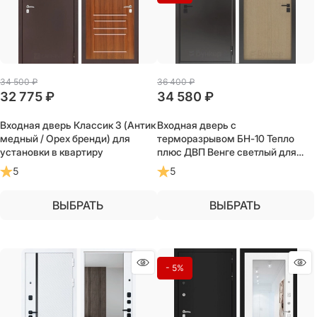
34 500
 ₽
36 400
 ₽
32 775
 ₽
34 580
 ₽
Входная дверь Классик 3 (Антик
Входная дверь с
медный / Орех бренди) для
терморазрывом БН-10 Тепло
установки в квартиру
плюс ДВП Венге светлый для
загородного частного дома,
5
5
дачи
ВЫБРАТЬ
ВЫБРАТЬ
- 5%