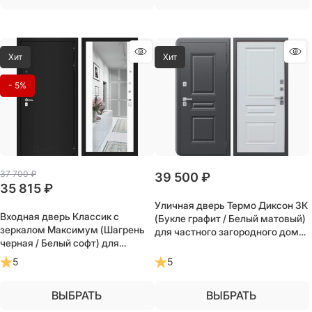
Хит
Хит
- 5%
37 700
 ₽
39 500
 ₽
35 815
 ₽
Уличная дверь Термо Диксон 3К
Входная дверь Классик с
(Букле графит / Белый матовый)
зеркалом Максимум (Шагрень
для частного загородного дома
черная / Белый софт) для
и дачи
установки в квартиру
5
5
ВЫБРАТЬ
ВЫБРАТЬ