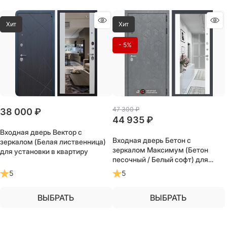
Хит
Хит
- 5%
47 300
 ₽
38 000
 ₽
44 935
 ₽
Входная дверь Вектор с
Входная дверь Бетон с
зеркалом (Белая лиственница)
зеркалом Максимум (Бетон
для установки в квартиру
песочный / Белый софт) для
установки в квартиру
5
5
ВЫБРАТЬ
ВЫБРАТЬ