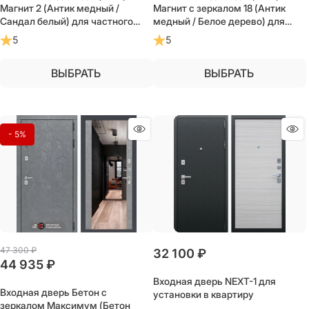
Магнит 2 (Антик медный /
Магнит с зеркалом 18 (Антик
Сандал белый) для частного
медный / Белое дерево) для
загородного дома и дачи
частного загородного дома и
5
5
дачи
ВЫБРАТЬ
ВЫБРАТЬ
- 5%
47 300
 ₽
32 100
 ₽
44 935
 ₽
Входная дверь NEXT-1 для
Входная дверь Бетон с
установки в квартиру
зеркалом Максимум (Бетон