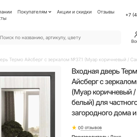
пании
Покупателям
Акции и скидки
Отзывы
+7 (
кты
Во
ерь Термо Айсберг с зеркалом №37.1 (Муар коричневый / Са
Входная дверь Тер
Айсберг с зеркалом
(Муар коричневый /
белый) для частног
загородного дома и
0 отзывов
0