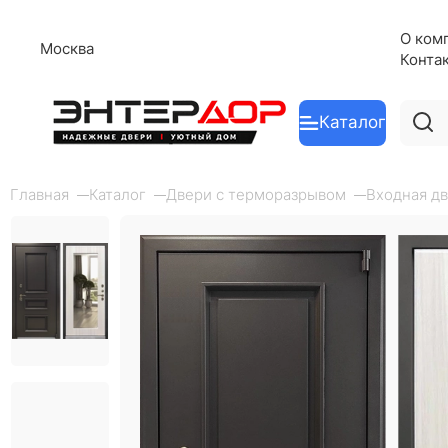
О ком
Москва
Конта
Каталог
Главная
Каталог
Двери с терморазрывом
Входная дв