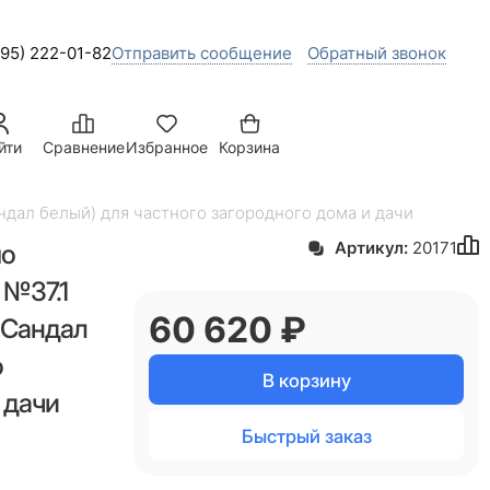
495) 222-01-82
Отправить сообщение
Обратный звонок
йти
Сравнение
Избранное
Корзина
ндал белый) для частного загородного дома и дачи
мо
Артикул:
20171
 №37.1
60 620
 ₽
 Сандал
о
В корзину
 дачи
Быстрый заказ