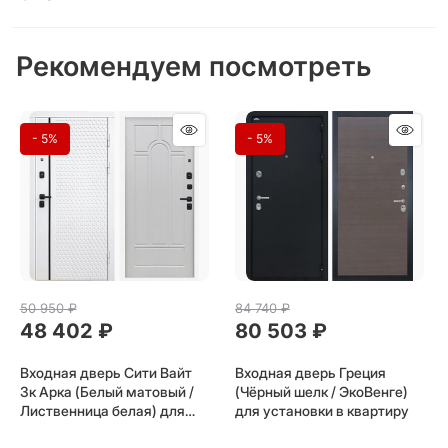
Рекомендуем посмотреть
- 5%
- 5%
50 950
 ₽
84 740
 ₽
48 402
 ₽
80 503
 ₽
Входная дверь Сити Вайт
Входная дверь Греция
3к Арка (Белый матовый /
(Чёрный шелк / ЭкоВенге)
Лиственница белая) для
для установки в квартиру
установки в квартиру