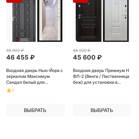
48 900
 ₽
48 000
 ₽
46 455
 ₽
45 600
 ₽
Входная дверь Нью-Йорк с
Входная дверь Премиум Н
зеркалом Максимум
ФЛ-2 (Венге / Лиственница
Сандал белый для
беж) для установки в
установки в квартиру
квартиру
5
ВЫБРАТЬ
ВЫБРАТЬ