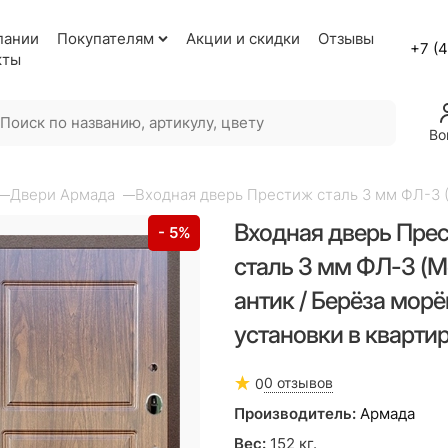
пании
Покупателям
Акции и скидки
Отзывы
+7 (
кты
Во
Двери Армада
Входная дверь Престиж сталь 3 мм ФЛ-3 (
Входная дверь Пре
- 5%
сталь 3 мм ФЛ-3 (
антик / Берёза морё
установки в кварти
0 отзывов
0
Производитель:
Армада
Вес:
152
кг.