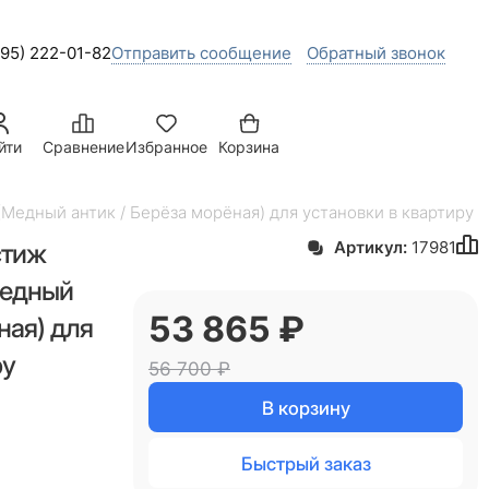
495) 222-01-82
Отправить сообщение
Обратный звонок
йти
Сравнение
Избранное
Корзина
Медный антик / Берёза морёная) для установки в квартиру
стиж
Артикул:
17981
Медный
53 865
 ₽
ная) для
ру
56 700
 ₽
В корзину
Быстрый заказ