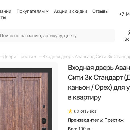
пании
Покупателям
Акции и скидки
Отзывы
+7 (
кты
Во
Двери Престиж
Входная дверь Авангард Сити 3к Стандар
Входная дверь Ава
Сити 3к Стандарт (
каньон / Орех) для 
в квартиру
0 отзывов
0
Производитель:
Престиж
Вес:
100
кг.