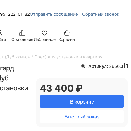
495) 222-01-82
Отправить сообщение
Обратный звонок
йти
Сравнение
Избранное
Корзина
т (Дуб каньон / Орех) для установки в квартиру
нгард
Артикул:
26560
Дуб
43 400
 ₽
установки
В корзину
Быстрый заказ