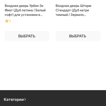
Входная дверь Урбан 3к
Входная дверь Шторм
Фиат (Дуб патина / Белый
Стандарт (Дуб катри
софт) для установки в
темный / Зеркало
квартиру
Панорама Черный кварц)
5
для установки в квартиру
ВЫБРАТЬ
ВЫБРАТЬ
Категории