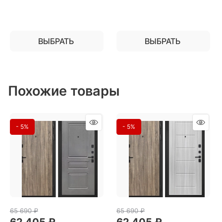
ВЫБРАТЬ
ВЫБРАТЬ
Похожие товары
- 5%
- 5%
65 690
 ₽
65 690
 ₽
62 405
 ₽
62 405
 ₽