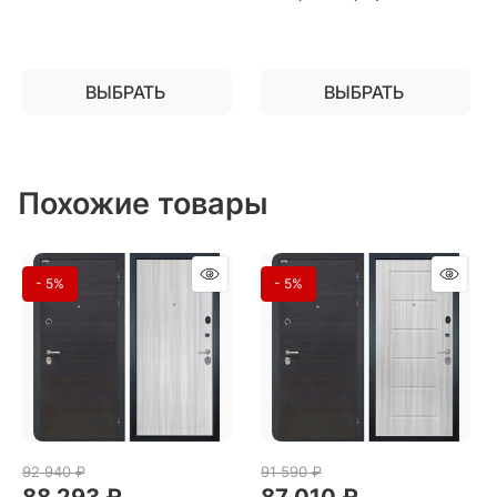
серый RAL 7024 / Белый
софт) для частного
загородного дома и дачи
ВЫБРАТЬ
ВЫБРАТЬ
Похожие товары
- 5%
- 5%
92 940
 ₽
91 590
 ₽
88 293
 ₽
87 010
 ₽