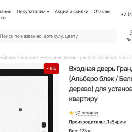
пании
Покупателям
Акции и скидки
Отзывы
+7 (
кты
Во
Двери Лабиринт
Входная дверь Гранд 07 (Альберо блэк /
Входная дверь Гран
- 5%
(Альберо блэк / Бел
дерево) для установ
квартиру
0 отзывов
5
Производитель:
Лабиринт
Вес:
125
кг.