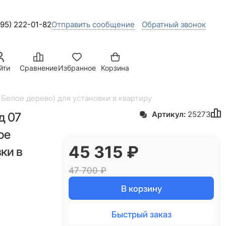
495) 222-01-82
Отправить сообщение
Обратный звонок
йти
Сравнение
Избранное
Корзина
 Белое дерево) для установки в квартиру
д 07
Артикул:
25273
ое
45 315
 ₽
ки в
47 700
 ₽
В корзину
Быстрый заказ