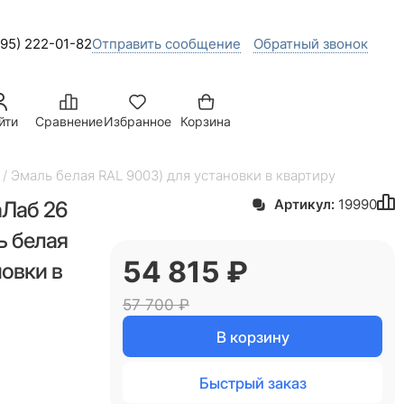
495) 222-01-82
Отправить сообщение
Обратный звонок
йти
Сравнение
Избранное
Корзина
/ Эмаль белая RAL 9003) для установки в квартиру
аЛаб 26
Артикул:
19990
ь белая
54 815
 ₽
новки в
57 700
 ₽
В корзину
Быстрый заказ