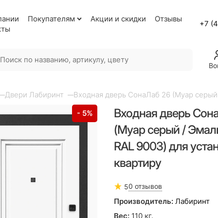
пании
Покупателям
Акции и скидки
Отзывы
+7 (
кты
Во
Двери Лабиринт
Входная дверь СонаЛаб 26 (Муар серый 
Входная дверь Сон
- 5%
(Муар серый / Эмал
RAL 9003) для уста
квартиру
0 отзывов
5
Производитель:
Лабиринт
Вес:
110
кг.