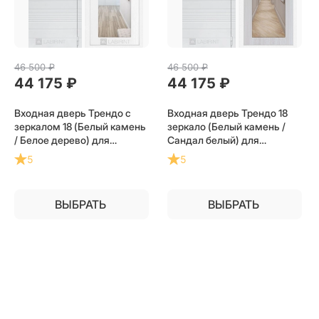
46 500
 ₽
46 500
 ₽
44 175
 ₽
44 175
 ₽
Входная дверь Трендо с
Входная дверь Трендо 18
зеркалом 18 (Белый камень
зеркало (Белый камень /
/ Белое дерево) для
Сандал белый) для
установки в квартиру
установки в квартиру
5
5
ВЫБРАТЬ
ВЫБРАТЬ