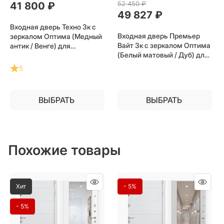
52 450
 ₽
41 800
 ₽
49 827
 ₽
Входная дверь Техно 3к с
Входная дверь Премьер
зеркалом Оптима (Медный
Вайт 3к с зеркалом Оптима
антик / Венге) для
(Белый матовый / Дуб) для
установки в квартиру
установки в квартиру
5
ВЫБРАТЬ
ВЫБРАТЬ
Похожие товары
Хит
- 5%
- 5%