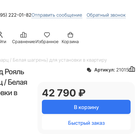
495) 222-01-82
Отправить сообщение
Обратный звонок
йти
Сравнение
Избранное
Корзина
рц / Белая шагрень) для установки в квартиру
д Рояль
Артикул:
21015
 / Белая
42 790
 ₽
вки в
В корзину
Быстрый заказ