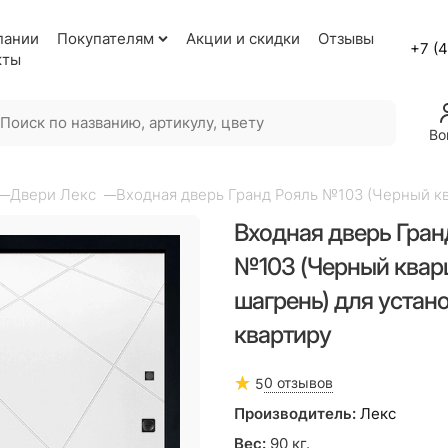
пании
Покупателям
Акции и скидки
Отзывы
+7 (
кты
Во
Двери Лекс
Входная дверь Гранд Рояль №103 (Черный ква
Входная дверь Гран
№103 (Черный кварц
шагрень) для устано
квартиру
0 отзывов
5
Производитель:
Лекс
Вес:
90
кг.