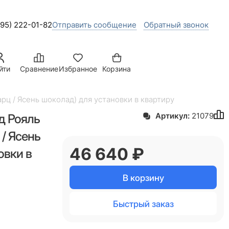
495) 222-01-82
Отправить сообщение
Обратный звонок
йти
Сравнение
Избранное
Корзина
рц / Ясень шоколад) для установки в квартиру
д Рояль
Артикул:
21079
/ Ясень
46 640
 ₽
овки в
В корзину
Быстрый заказ