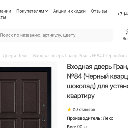
пании
Покупателям
Акции и скидки
Отзывы
+7 (
кты
Во
Двери Лекс
Входная дверь Гранд Рояль №84 (Черный ква
Входная дверь Гран
№84 (Черный кварц 
шоколад) для устан
квартиру
0 отзывов
0
Производитель:
Лекс
Вес:
90
кг.