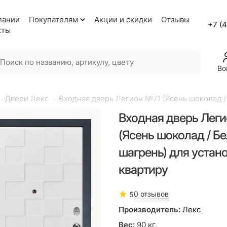
пании
Покупателям
Акции и скидки
Отзывы
+7 (
кты
Во
Двери Лекс
Входная дверь Легион №71 (Ясень шоколад / 
Входная дверь Лег
(Ясень шоколад / Б
шагрень) для устано
квартиру
0 отзывов
5
Производитель:
Лекс
Вес:
90
кг.