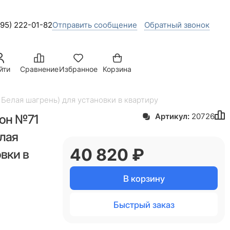
495) 222-01-82
Отправить сообщение
Обратный звонок
йти
Сравнение
Избранное
Корзина
Белая шагрень) для установки в квартиру
ион №71
Артикул:
20726
елая
40 820
 ₽
вки в
В корзину
Быстрый заказ