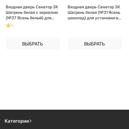
Входная дверь Сенатор 3К
Входная дверь Сенатор 3К
Шагрень белая с зеркалом
Шагрень белая (№31 Ясень
(№37 Ясень белый) для
шоколад) для установки в
установки в квартиру
квартиру
5
ВЫБРАТЬ
ВЫБРАТЬ
Категории