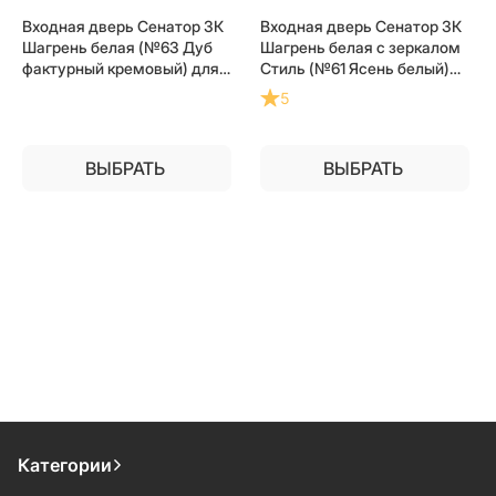
Входная дверь Сенатор 3К
Входная дверь Сенатор 3К
Шагрень белая (№63 Дуб
Шагрень белая с зеркалом
фактурный кремовый) для
Стиль (№61 Ясень белый)
установки в квартиру
для установки в квартиру
5
ВЫБРАТЬ
ВЫБРАТЬ
Категории