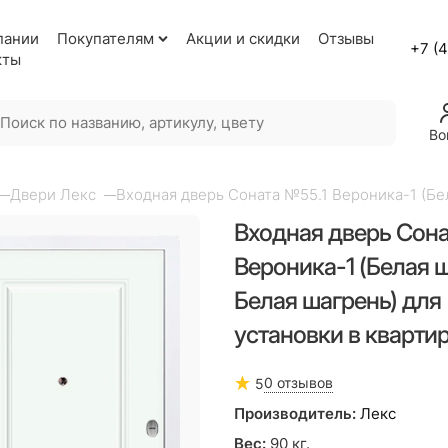
пании
Покупателям
Акции и скидки
Отзывы
+7 (
кты
Во
Двери Лекс
Входная дверь Соната №55.1 Вероника-1 (Бел
Входная дверь Сона
Вероника-1 (Белая ш
Белая шагрень) для
установки в кварти
0 отзывов
5
Производитель:
Лекс
Вес:
90
кг.