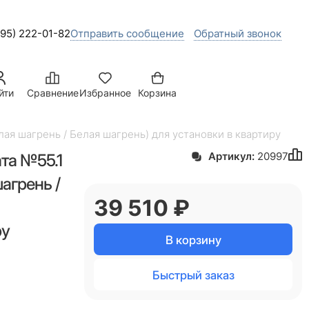
495) 222-01-82
Отправить сообщение
Обратный звонок
йти
Сравнение
Избранное
Корзина
ая шагрень / Белая шагрень) для установки в квартиру
та №55.1
Артикул:
20997
агрень /
39 510
 ₽
ру
В корзину
Быстрый заказ