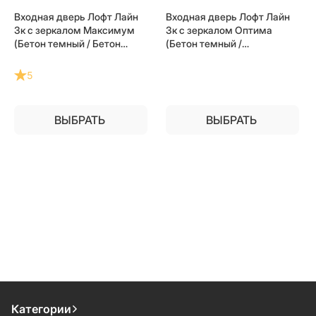
Входная дверь Лофт Лайн
Входная дверь Лофт Лайн
3к с зеркалом Максимум
3к с зеркалом Оптима
(Бетон темный / Бетон
(Бетон темный /
темный) для установки в
Лиственница беж) для
квартиру
установки в квартиру
5
ВЫБРАТЬ
ВЫБРАТЬ
Категории