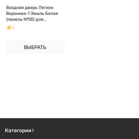
Входная дверь Легион
Вероника-1 Эмаль Белая
(панель №55) для
установки в квартиру
5
ВЫБРАТЬ
Категории