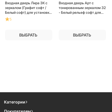
Входная дверь Лира 3К с
Входная дверь Арт с
зеркалом (Графит софт /
тонированным зеркалом 32
Белый софт) для установки
- Белый рельеф софт для
в квартиру
установки в квартиру
5
ВЫБРАТЬ
ВЫБРАТЬ
Категории
Покупателям