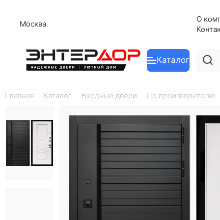
О ком
Москва
Конта
Каталог
Главная
Каталог
Входные двери
По производителю