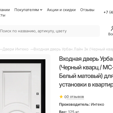
пании
Покупателям
Акции и скидки
Отзывы
+7 (
кты
Во
Двери Интеко
Входная дверь Урбан Лайн 3к (Черный ква
Входная дверь Урба
(Черный кварц / МC
Белый матовый) дл
установки в кварти
0 отзывов
0
Производитель:
Интеко
Вес:
125
кг.