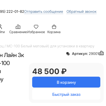
495) 222-01-82
Отправить сообщение
Обратный звонок
йти
Сравнение
Избранное
Корзина
рц / МC-100 Белый матовый) для установки в квартиру
н Лайн 3к
Артикул:
29001
-100
48 500
 ₽
я
ру
В корзину
Быстрый заказ