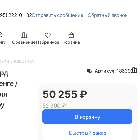
495) 222-01-82
Отправить сообщение
Обратный звонок
йти
Сравнение
Избранное
Корзина
овки в квартиру
орд
Артикул:
18639
нге /
50 255
 ₽
ля
ру
52 900
 ₽
В корзину
Быстрый заказ