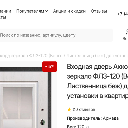
пании
Покупателям
Акции и скидки
Отзывы
+7 (
кты
Во
корд зеркало ФЛЗ-120 (Венге / Лиственница беж) для устан
Входная дверь Акк
- 5%
зеркало ФЛЗ-120 (Ве
Лиственница беж) д
установки в кварти
0 отзывов
0
Производитель:
Армада
Вес:
120
кг.