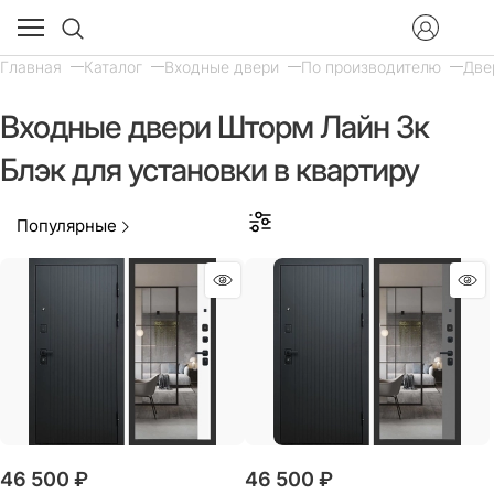
Главная
Каталог
Входные двери
По производителю
Две
Входные двери Шторм Лайн 3к
Блэк для установки в квартиру
Популярные
46 500
 ₽
46 500
 ₽