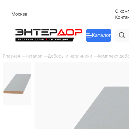
О ком
Москва
Конта
Каталог
Главная
Каталог
Доборы и наличники
Комплект добо