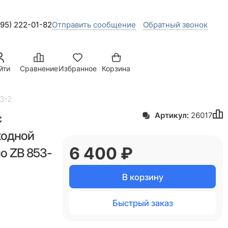
495) 222-01-82
Отправить сообщение
Обратный звонок
йти
Сравнение
Избранное
Корзина
3-2
с
Артикул:
26017
ходной
6 400
 ₽
но ZB 853-
В корзину
Быстрый заказ