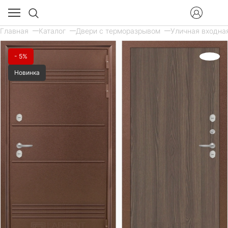
Главная
Каталог
Двери с терморазрывом
Уличная входная
- 5%
Новинка