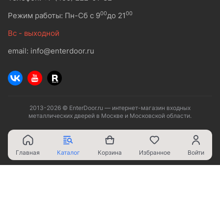
00
00
Режим работы: Пн-Сб с 9
до 21
Вс - выходной
email: info@enterdoor.ru
2013-2026 © EnterDoor.ru — интернет-магазин входных
металлических дверей в Москве и Московской области.
Главная
Каталог
Корзина
Избранное
Войти
Ваш город - Москва,
угадали?
ДА
НЕТ