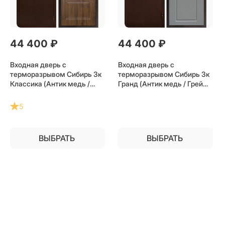
44 400
 ₽
44 400
 ₽
Входная дверь с
Входная дверь с
терморазрывом Сибирь 3к
терморазрывом Сибирь 3к
Классика (Антик медь /
Гранд (Антик медь / Грей
Дуб) для частного
софт) для частного
загородного дома и дачи
загородного дома и дачи
5
ВЫБРАТЬ
ВЫБРАТЬ