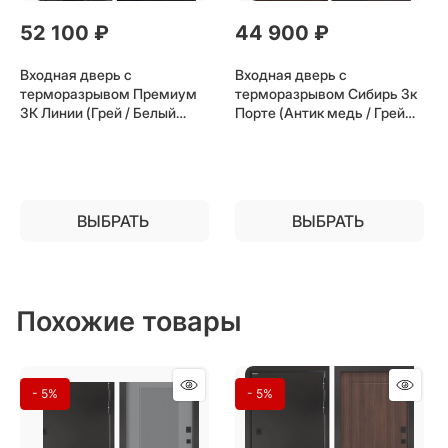
52 100
 ₽
44 900
 ₽
Входная дверь с
Входная дверь с
терморазрывом Премиум
терморазрывом Сибирь 3к
3К Линии (Грей / Белый
Порте (Антик медь / Грей
матовый) для частного
софт) для частного
загородного дома и дачи
загородного дома и дачи
ВЫБРАТЬ
ВЫБРАТЬ
Похожие товары
- 5%
- 5%