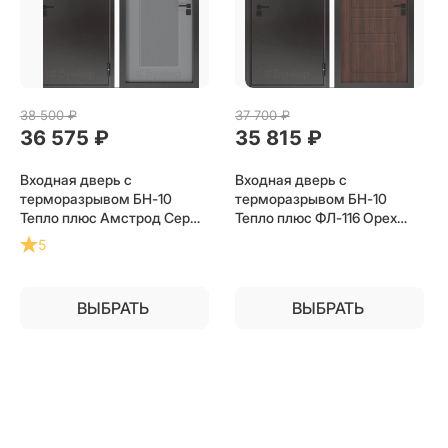
38 500
 ₽
37 700
 ₽
36 575
 ₽
35 815
 ₽
Входная дверь с
Входная дверь с
терморазрывом БН-10
терморазрывом БН-10
Тепло плюс Амстрод Серый
Тепло плюс ФЛ-116 Орех
софт рельеф для
бренди для загородного
5
загородного частного
частного дома, дачи
дома, дачи
ВЫБРАТЬ
ВЫБРАТЬ