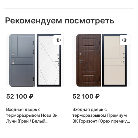
Рекомендуем посмотреть
52 100
 ₽
52 100
 ₽
Входная дверь с
Входная дверь с
терморазрывом Нова 3к
терморазрывом Премиум
Лучи (Грей / Белый
3К Горизонт (Орех премиум
матовый) для частного
/ Слоновая кость) для
загородного дома и дачи
частного загородного дома