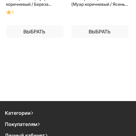
коричневый / Береза
(Муар коричневый / Ясень
мореная) для частного
белый) для частного
5
загородного дома и дачи
загородного дома и дачи
ВЫБРАТЬ
ВЫБРАТЬ
Категории
Покупателям
Личный кабинет