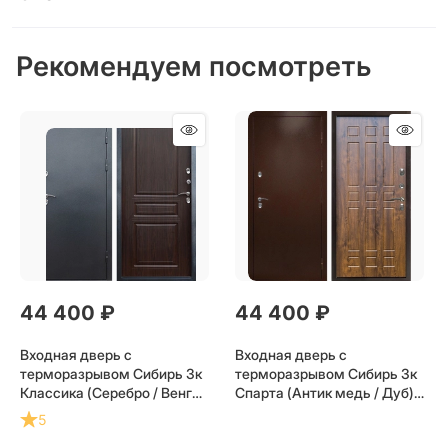
Рекомендуем посмотреть
44 400
 ₽
44 400
 ₽
Входная дверь с
Входная дверь с
терморазрывом Сибирь 3к
терморазрывом Сибирь 3к
Классика (Серебро / Венге)
Спарта (Антик медь / Дуб)
для частного загородного
для частного загородного
5
дома и дачи
дома и дачи