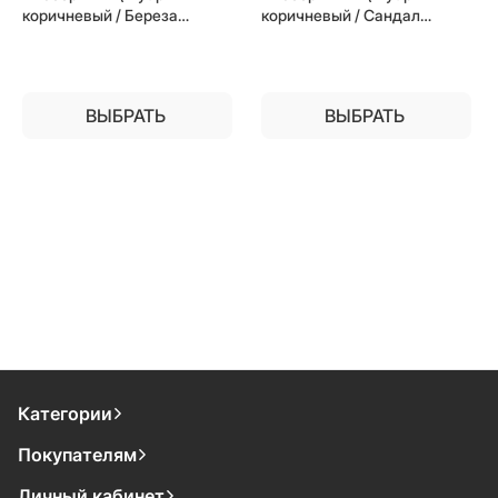
коричневый / Береза
коричневый / Сандал
мореная) для частного
белый) для частного
загородного дома и дачи
загородного дома и дачи
ВЫБРАТЬ
ВЫБРАТЬ
Категории
Покупателям
Личный кабинет