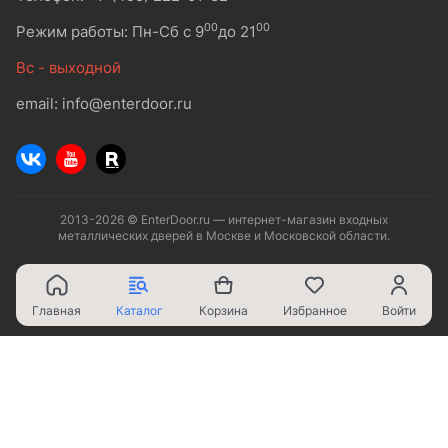
00
00
Режим работы: Пн-Сб с 9
до 21
Вс - выходной
email: info@enterdoor.ru
2013-2026 © EnterDoor.ru — интернет-магазин входных
металлических дверей в Москве и Московской области.
Главная
Каталог
Корзина
Избранное
Войти
Ваш город - Москва,
угадали?
ДА
НЕТ