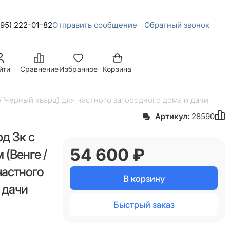
495) 222-01-82
Отправить сообщение
Обратный звонок
йти
Сравнение
Избранное
Корзина
 Черный кварц) для частного загородного дома и дачи
Артикул:
28590
д 3к с
54 600
 ₽
(Венге /
частного
В корзину
 дачи
Быстрый заказ