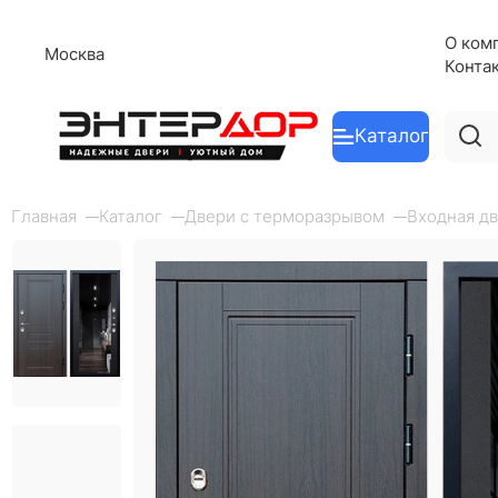
О ком
Москва
Конта
Каталог
Главная
Каталог
Двери с терморазрывом
Входная дв