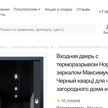
пании
Покупателям
Акции и скидки
Отзывы
+7 (
кты
Во
ерь с терморазрывом Норд 3к с зеркалом Максимум (Венге /
Входная дверь с
терморазрывом Нор
зеркалом Максимум 
Черный кварц) для 
загородного дома и
0 отзывов
0