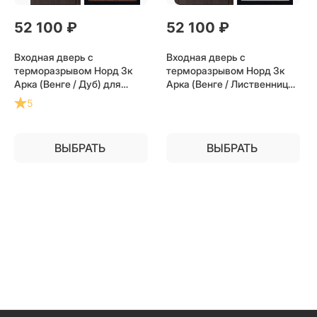
52 100
 ₽
52 100
 ₽
Входная дверь с
Входная дверь с
терморазрывом Норд 3к
терморазрывом Норд 3к
Арка (Венге / Дуб) для
Арка (Венге / Лиственница)
частного загородного дома
для частного загородного
5
и дачи
дома и дачи
ВЫБРАТЬ
ВЫБРАТЬ