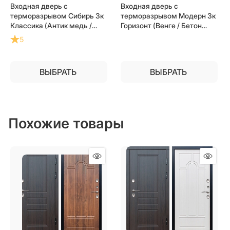
Входная дверь с
Входная дверь с
терморазрывом Сибирь 3к
терморазрывом Модерн 3к
Классика (Антик медь /
Горизонт (Венге / Бетон
Дуб) для частного
темный) для частного
5
загородного дома и дачи
загородного дома и дачи
ВЫБРАТЬ
ВЫБРАТЬ
Похожие товары