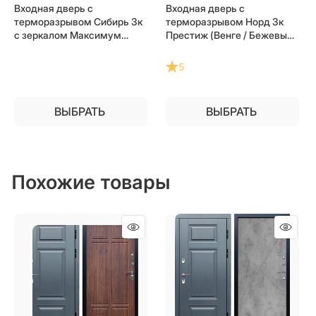
Входная дверь с
Входная дверь с
терморазрывом Сибирь 3к
терморазрывом Норд 3к
с зеркалом Максимум
Престиж (Венге / Бежевый
(Серебро / Дуб) для
матовый) для частного
частного загородного дома
загородного дома и дачи
5
и дачи
ВЫБРАТЬ
ВЫБРАТЬ
Похожие товары