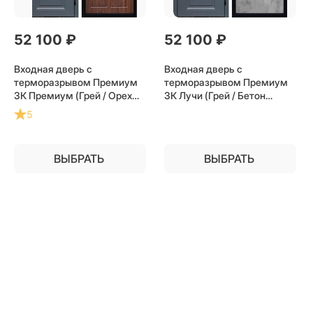
52 100
 ₽
52 100
 ₽
Входная дверь с
Входная дверь с
терморазрывом Премиум
терморазрывом Премиум
3К Премиум (Грей / Орех
3К Лучи (Грей / Бетон
премиум) для частного
светлый) для частного
5
загородного дома и дачи
загородного дома и дачи
ВЫБРАТЬ
ВЫБРАТЬ