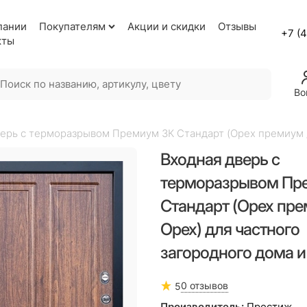
пании
Покупателям
Акции и скидки
Отзывы
+7 (
кты
Во
ерь с терморазрывом Премиум 3К Стандарт (Орех премиум /
Входная дверь с
терморазрывом Пр
Стандарт (Орех пре
Орех) для частного
загородного дома и
0 отзывов
5