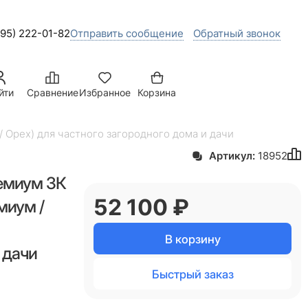
495) 222-01-82
Отправить сообщение
Обратный звонок
йти
Сравнение
Избранное
Корзина
 Орех) для частного загородного дома и дачи
Артикул:
18952
емиум 3К
52 100
 ₽
миум /
В корзину
 дачи
Быстрый заказ