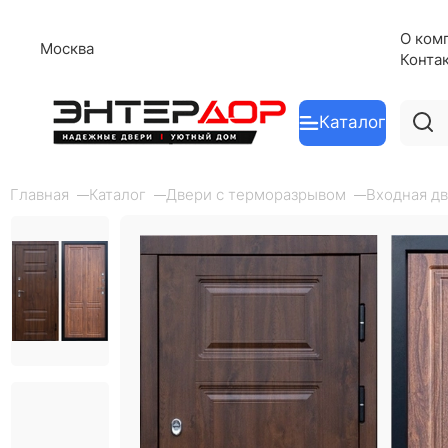
О ком
Москва
Конта
Каталог
Главная
Каталог
Двери с терморазрывом
Входная дв