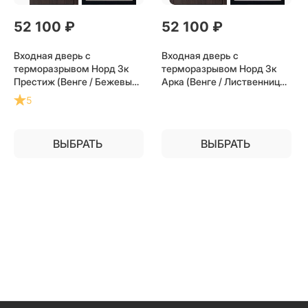
52 100
 ₽
52 100
 ₽
Входная дверь с
Входная дверь с
терморазрывом Норд 3к
терморазрывом Норд 3к
Престиж (Венге / Бежевый
Арка (Венге / Лиственница)
матовый) для частного
для частного загородного
5
загородного дома и дачи
дома и дачи
ВЫБРАТЬ
ВЫБРАТЬ