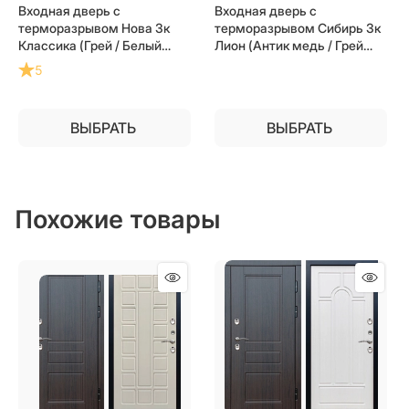
Входная дверь с
Входная дверь с
терморазрывом Нова 3к
терморазрывом Сибирь 3к
Классика (Грей / Белый
Лион (Антик медь / Грей
матовый) для частного
софт) для частного
5
загородного дома и дачи
загородного дома и дачи
ВЫБРАТЬ
ВЫБРАТЬ
Похожие товары