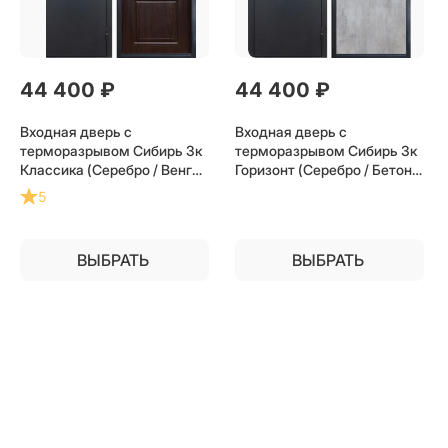
44 400
 ₽
44 400
 ₽
Входная дверь с
Входная дверь с
терморазрывом Сибирь 3к
терморазрывом Сибирь 3к
Классика (Серебро / Венге)
Горизонт (Серебро / Бетон
для частного загородного
светлый) для частного
5
дома и дачи
загородного дома и дачи
ВЫБРАТЬ
ВЫБРАТЬ