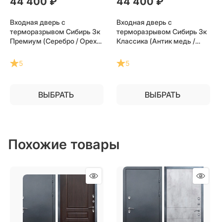
44 400
 ₽
44 400
 ₽
Входная дверь с
Входная дверь с
терморазрывом Сибирь 3к
терморазрывом Сибирь 3к
Премиум (Серебро / Орех)
Классика (Антик медь /
для частного загородного
Дуб) для частного
дома и дачи
загородного дома и дачи
5
5
ВЫБРАТЬ
ВЫБРАТЬ
Похожие товары