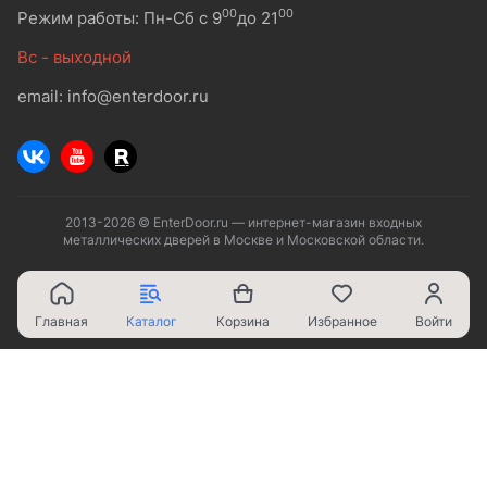
00
00
Режим работы: Пн-Сб с 9
до 21
Вс - выходной
email: info@enterdoor.ru
2013-2026 © EnterDoor.ru — интернет-магазин входных
металлических дверей в Москве и Московской области.
Главная
Каталог
Корзина
Избранное
Войти
Ваш город - Москва,
угадали?
ДА
НЕТ