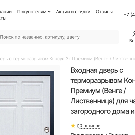
пании
Покупателям
Акции и скидки
Отзывы
+7 (
кты
Во
ерь с терморазрывом Консул 3к Премиум (Венге / Лиственни
Входная дверь с
терморазрывом Кон
Премиум (Венге /
Лиственница) для ч
загородного дома и
0 отзывов
0