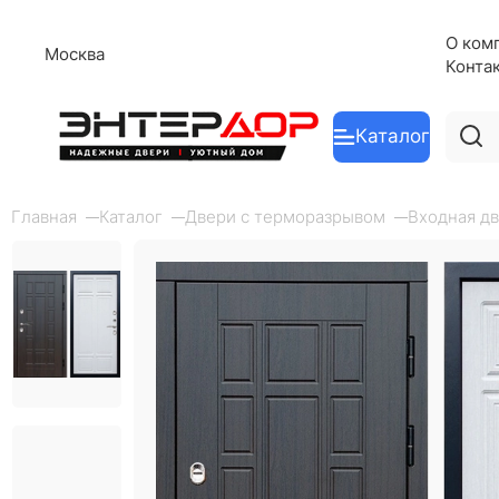
О ком
Москва
Конта
Каталог
Главная
Каталог
Двери с терморазрывом
Входная дв