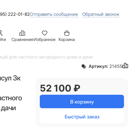
495) 222-01-82
Отправить сообщение
Обратный звонок
йти
Сравнение
Избранное
Корзина
ца) для частного загородного дома и дачи
Артикул:
21455
сул 3к
52 100
 ₽
астного
В корзину
 дачи
Быстрый заказ