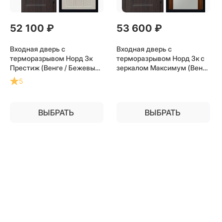
52 100
 ₽
53 600
 ₽
Входная дверь с
Входная дверь с
терморазрывом Норд 3к
терморазрывом Норд 3к с
Престиж (Венге / Бежевый
зеркалом Максимум (Венге
матовый) для частного
/ Дуб) для частного
5
загородного дома и дачи
загородного дома и дачи
ВЫБРАТЬ
ВЫБРАТЬ