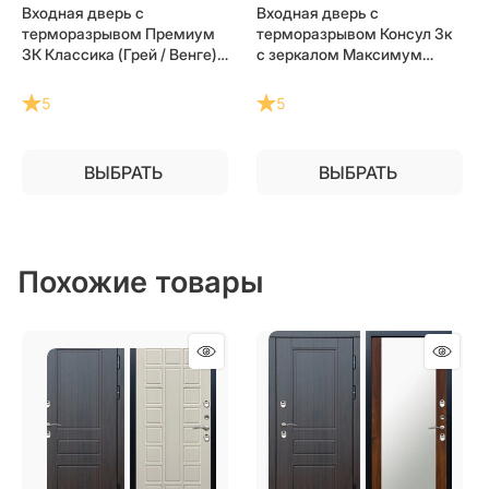
Входная дверь с
Входная дверь с
терморазрывом Премиум
терморазрывом Консул 3к
3К Классика (Грей / Венге)
с зеркалом Максимум
для частного загородного
(Венге / Белый софт) для
дома и дачи
частного загородного дома
5
5
и дачи
ВЫБРАТЬ
ВЫБРАТЬ
Похожие товары