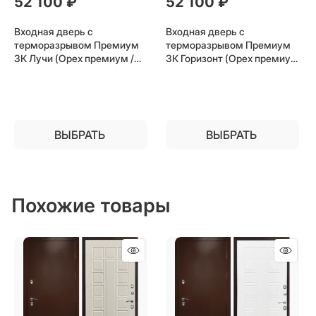
52 100
 ₽
52 100
 ₽
Входная дверь с
Входная дверь с
терморазрывом Премиум
терморазрывом Премиум
3К Лучи (Орех премиум /
3К Горизонт (Орех премиум
Белый матовый) для
/ Бетон светлый) для
частного загородного дома
частного загородного дома
и дачи
и дачи
ВЫБРАТЬ
ВЫБРАТЬ
Похожие товары