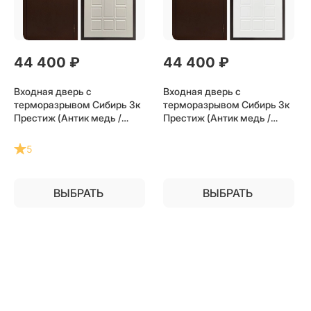
44 400
 ₽
44 400
 ₽
Входная дверь с
Входная дверь с
терморазрывом Сибирь 3к
терморазрывом Сибирь 3к
Престиж (Антик медь /
Престиж (Антик медь /
Бежевый матовый) для
Белое дерево) для
частного загородного дома
частного загородного дома
5
и дачи
и дачи
ВЫБРАТЬ
ВЫБРАТЬ