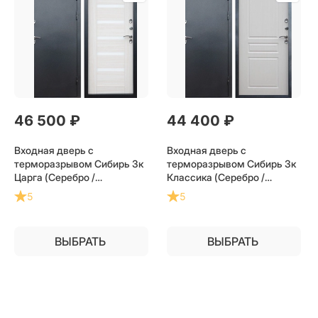
46 500
 ₽
44 400
 ₽
Входная дверь с
Входная дверь с
терморазрывом Сибирь 3к
терморазрывом Сибирь 3к
Царга (Серебро /
Классика (Серебро /
Лиственница) для частного
Лиственница) для частного
5
5
загородного дома и дачи
загородного дома и дачи
ВЫБРАТЬ
ВЫБРАТЬ