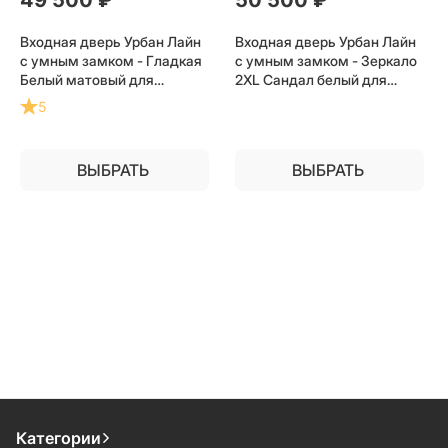
Входная дверь Урбан Лайн
Входная дверь Урбан Лайн
с умным замком - Гладкая
с умным замком - Зеркало
Белый матовый для
2XL Сандал белый для
установки в квартиру
установки в квартиру
5
ВЫБРАТЬ
ВЫБРАТЬ
Категории