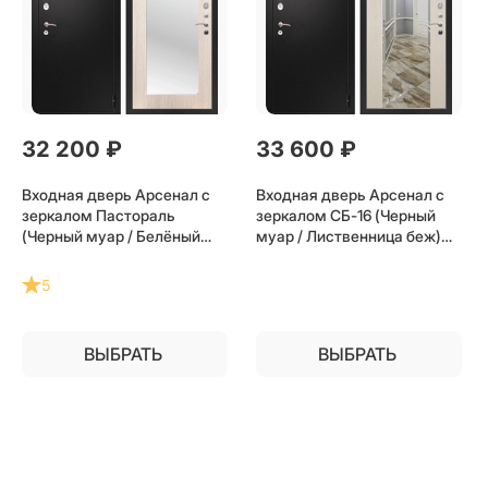
32 200
 ₽
33 600
 ₽
Входная дверь Арсенал с
Входная дверь Арсенал с
зеркалом Пастораль
зеркалом СБ-16 (Черный
(Черный муар / Белёный
муар / Лиственница беж)
дуб) для установки в
для установки в квартиру
квартиру
5
ВЫБРАТЬ
ВЫБРАТЬ