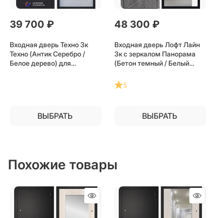
39 700
 ₽
48 300
 ₽
Входная дверь Техно 3к
Входная дверь Лофт Лайн
Техно (Антик Серебро /
3к с зеркалом Панорама
Белое дерево) для
(Бетон темный / Белый
установки в квартиру
софт) для установки в
квартиру
5
ВЫБРАТЬ
ВЫБРАТЬ
Похожие товары