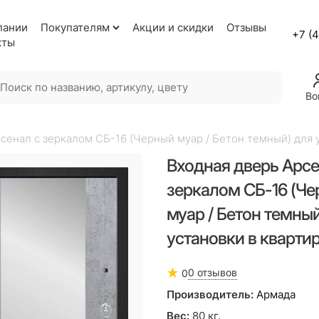
пании
Покупателям
Акции и скидки
Отзывы
+7 (
кты
Во
сенал с зеркалом СБ-16 (Черный муар / Бетон темный) для 
Входная дверь Арсе
зеркалом СБ-16 (Ч
муар / Бетон темный
установки в кварти
0 отзывов
0
Производитель:
Армада
Вес:
80
кг.