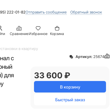
495) 222-01-82
Отправить сообщение
Обратный звонок
йти
Сравнение
Избранное
Корзина
установки в квартиру
нал с
Артикул:
25674
ерный
33 600
 ₽
) для
ру
В корзину
Быстрый заказ