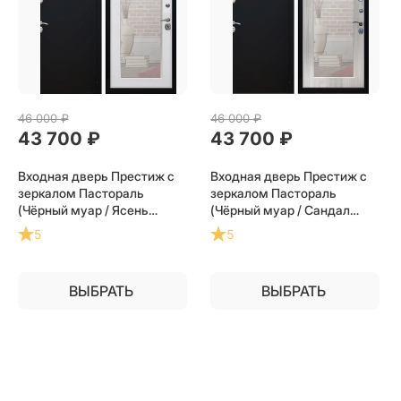
46 000
 ₽
46 000
 ₽
43 700
 ₽
43 700
 ₽
Входная дверь Престиж с
Входная дверь Престиж с
зеркалом Пастораль
зеркалом Пастораль
(Чёрный муар / Ясень
(Чёрный муар / Сандал
белый) для установки в
белый) для установки в
5
5
квартиру
квартиру
ВЫБРАТЬ
ВЫБРАТЬ