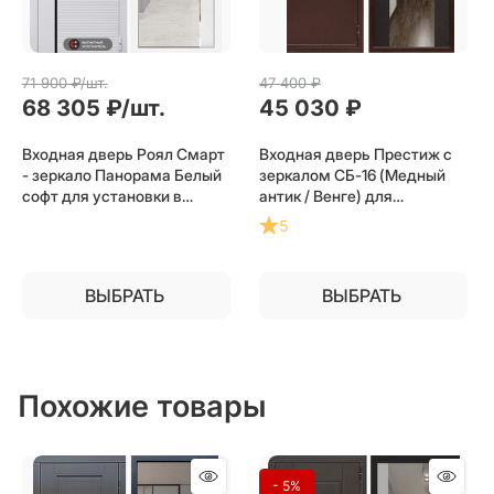
71 900
 ₽/шт.
47 400
 ₽
68 305
 ₽/шт.
45 030
 ₽
Входная дверь Роял Смарт
Входная дверь Престиж с
- зеркало Панорама Белый
зеркалом СБ-16 (Медный
софт для установки в
антик / Венге) для
квартиру
установки в квартиру
5
ВЫБРАТЬ
ВЫБРАТЬ
Похожие товары
- 5%