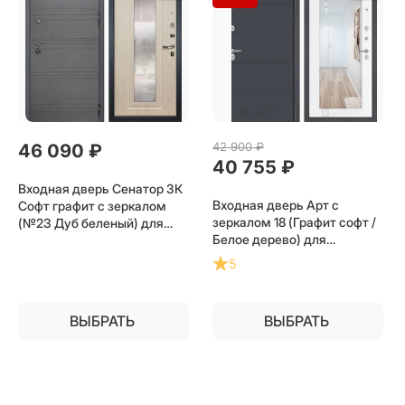
42 900
 ₽
46 090
 ₽
40 755
 ₽
Входная дверь Сенатор 3К
Входная дверь Арт с
Софт графит с зеркалом
зеркалом 18 (Графит софт /
(№23 Дуб беленый) для
Белое дерево) для
установки в квартиру
установки в квартиру
5
ВЫБРАТЬ
ВЫБРАТЬ