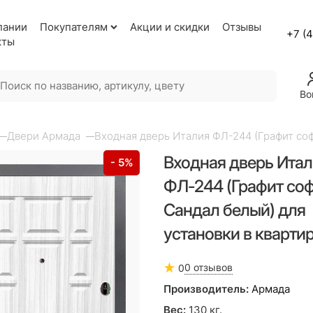
пании
Покупателям
Акции и скидки
Отзывы
+7 (
кты
Во
Двери Армада
Входная дверь Италия ФЛ-244 (Графит соф
Входная дверь Ита
- 5%
ФЛ-244 (Графит соф
Сандал белый) для
установки в кварти
0 отзывов
0
Производитель:
Армада
Вес:
130
кг.