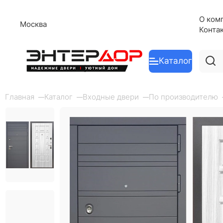
О ком
Москва
Конта
Каталог
Главная
Каталог
Входные двери
По производителю