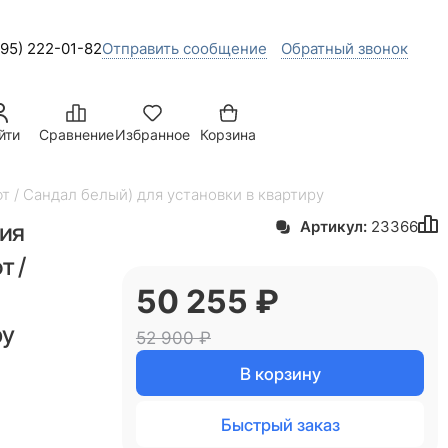
495) 222-01-82
Отправить сообщение
Обратный звонок
йти
Сравнение
Избранное
Корзина
т / Сандал белый) для установки в квартиру
лия
Артикул:
23366
т /
50 255
 ₽
ру
52 900
 ₽
В корзину
Быстрый заказ