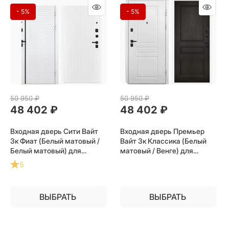
- 5%
- 5%
50 950
 ₽
50 950
 ₽
48 402
 ₽
48 402
 ₽
Входная дверь Сити Вайт
Входная дверь Премьер
3к Фиат (Белый матовый /
Вайт 3к Классика (Белый
Белый матовый) для
матовый / Венге) для
установки в квартиру
установки в квартиру
5
ВЫБРАТЬ
ВЫБРАТЬ