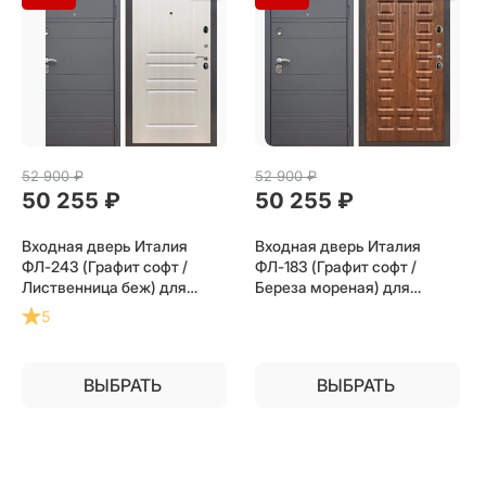
52 900
 ₽
52 900
 ₽
50 255
 ₽
50 255
 ₽
Входная дверь Италия
Входная дверь Италия
ФЛ-243 (Графит софт /
ФЛ-183 (Графит софт /
Лиственница беж) для
Береза мореная) для
установки в квартиру
установки в квартиру
5
ВЫБРАТЬ
ВЫБРАТЬ