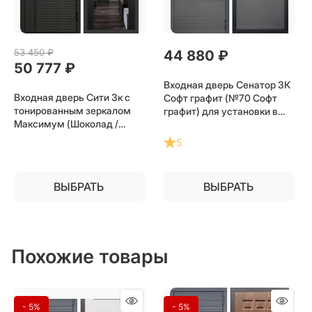
53 450
 ₽
44 880
 ₽
50 777
 ₽
Входная дверь Сенатор 3К
Входная дверь Сити 3к с
Софт графит (№70 Софт
тонированным зеркалом
графит) для установки в
Максимум (Шоколад /
квартиру
Черный кварц) для
5
установки в квартиру
ВЫБРАТЬ
ВЫБРАТЬ
Похожие товары
- 5%
- 5%