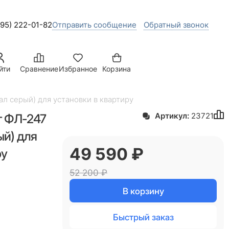
495) 222-01-82
Отправить сообщение
Обратный звонок
йти
Сравнение
Избранное
Корзина
ал серый) для установки в квартиру
т ФЛ-247
Артикул:
23721
ый) для
49 590
 ₽
ру
52 200
 ₽
В корзину
Быстрый заказ